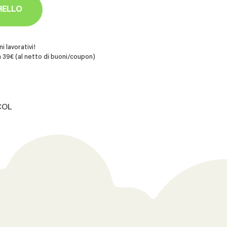
RELLO
i lavorativi!
 39€ (al netto di buoni/coupon)
COL