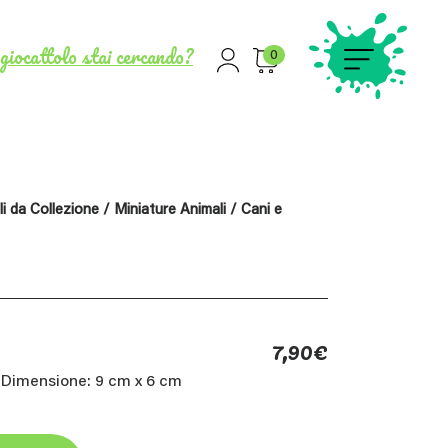
giocattolo stai cercando?
0
i da Collezione
/
Miniature Animali
/
Cani e
7,90
€
 Dimensione: 9 cm x 6 cm