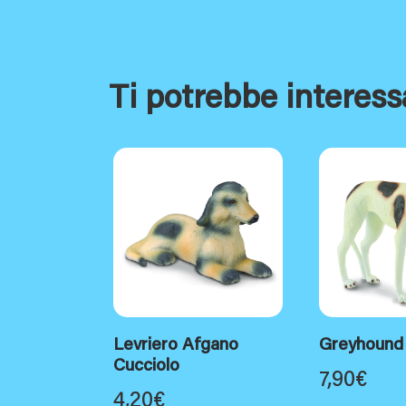
Ti potrebbe interess
Levriero Afgano
Greyhound
Cucciolo
7,90
€
4,20
€