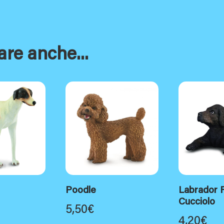
are anche...
Poodle
Labrador R
Cucciolo
5,50
€
4,20
€