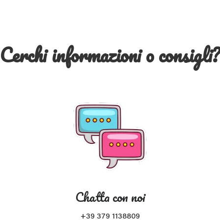
Cerchi informazioni o consigli
Chatta con noi
+39 379 1138809