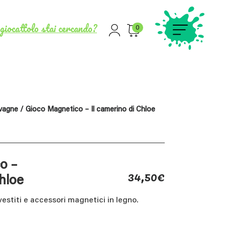
giocattolo stai cercando?
0
vagne
/ Gioco Magnetico – Il camerino di Chloe
o –
34,50
€
Chloe
vestiti e accessori magnetici in legno.