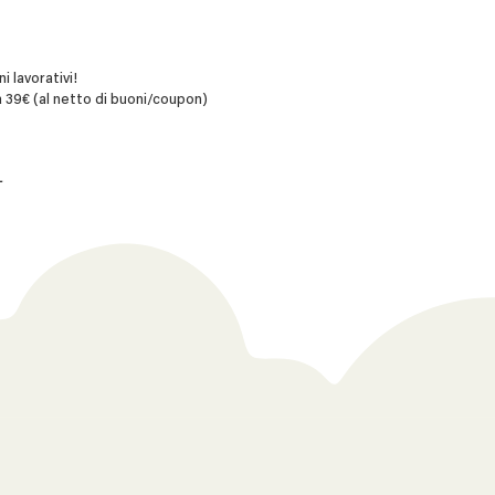
i lavorativi!
 39€ (al netto di buoni/coupon)
L