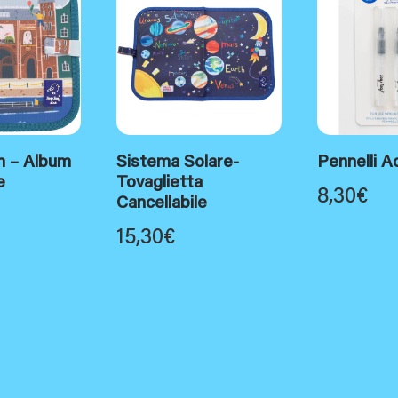
 – Album
Sistema Solare-
Pennelli A
e
Tovaglietta
8,30
€
Cancellabile
15,30
€