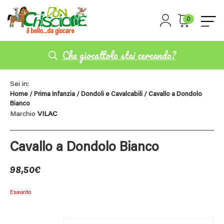
0
Che giocattolo stai cercando?
Sei in:
Home
/
Prima Infanzia
/
Dondoli e Cavalcabili
/ Cavallo a Dondolo
Bianco
Marchio
VILAC
Cavallo a Dondolo Bianco
98,50
€
Esaurito