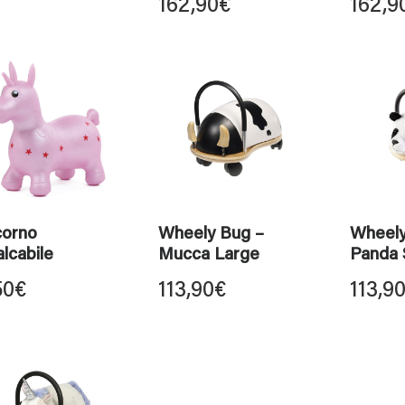
162,90
€
162,9
corno
Wheely Bug –
Wheely
lcabile
Mucca Large
Panda 
50
€
113,90
€
113,9