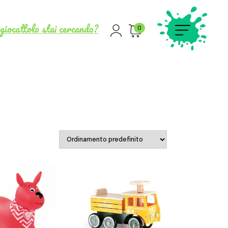
giocattolo stai cercando?
0