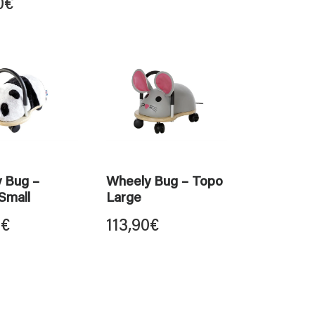
0
€
 Bug –
Wheely Bug – Topo
Small
Large
0
€
113,90
€