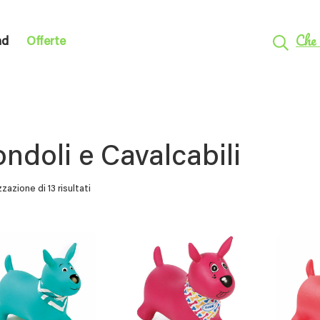
Che 
nd
Offerte
ndoli e Cavalcabili
zzazione di 13 risultati