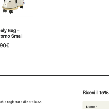
ely Bug –
orno Small
,90
€
Ricevi il 15
 registrato di Borella s.r.l