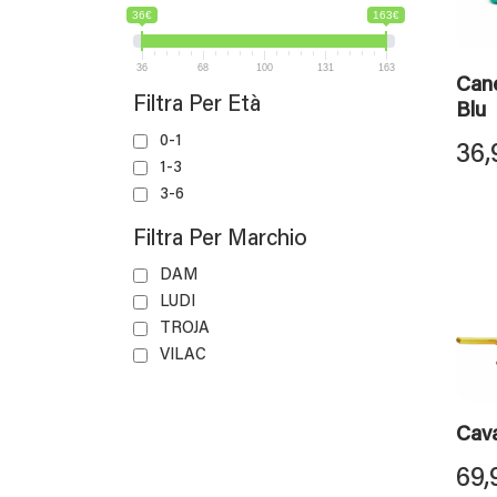
36€
163€
36
68
100
131
163
Cane
Filtra Per Età
Blu
0-1
36,
1-3
3-6
Filtra Per Marchio
DAM
LUDI
TROJA
VILAC
Cava
69,