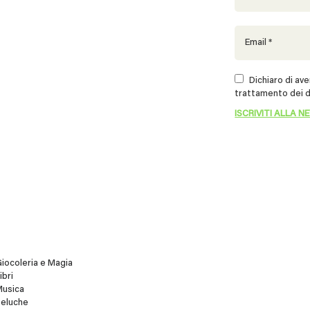
Dichiaro di aver
trattamento dei d
iocoleria e Magia
ibri
Musica
Peluche