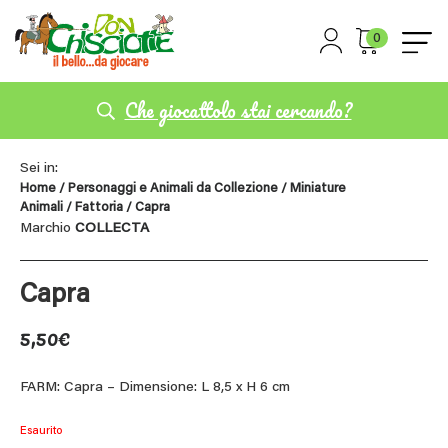
0
Che giocattolo stai cercando?
Sei in:
Home
/
Personaggi e Animali da Collezione
/
Miniature
Animali
/
Fattoria
/ Capra
Marchio
COLLECTA
Capra
5,50
€
FARM: Capra – Dimensione: L 8,5 x H 6 cm
Esaurito