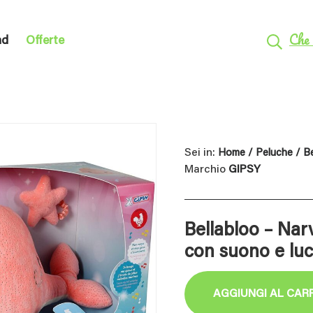
Che 
nd
Offerte
Sei in:
Home
/
Peluche
/ Be
Marchio
GIPSY
Bellabloo – Nar
con suono e luc
AGGIUNGI AL CAR