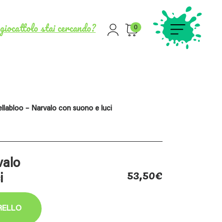
giocattolo stai cercando?
0
llabloo – Narvalo con suono e luci
valo
53,50
€
i
RELLO