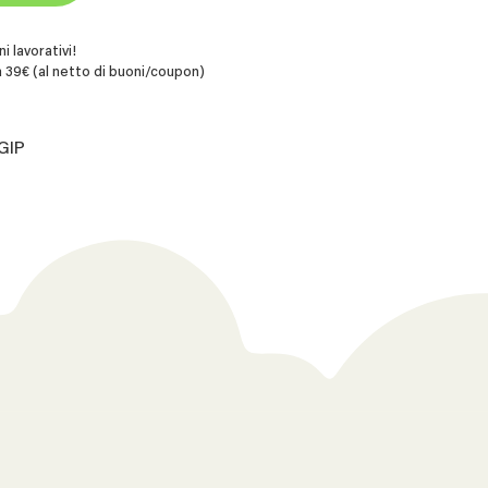
i lavorativi!
 39€ (al netto di buoni/coupon)
GIP