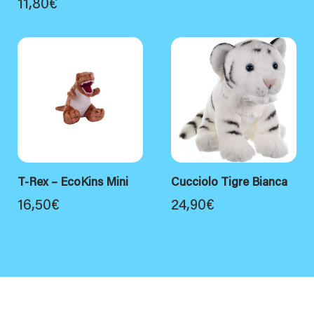
11,80
€
T-Rex – EcoKins Mini
Cucciolo Tigre Bianca
16,50
€
24,90
€