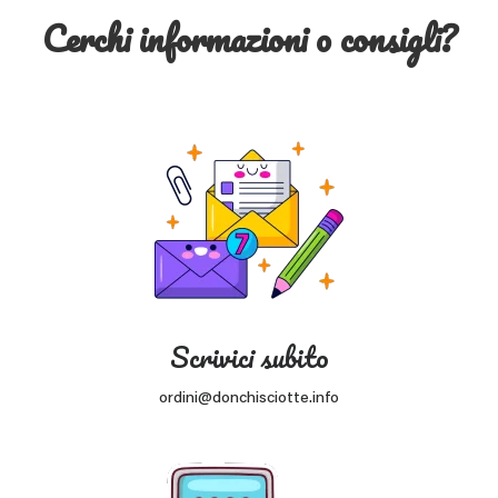
Cerchi informazioni o consigli?
Scrivici subito
ordini@donchisciotte.info