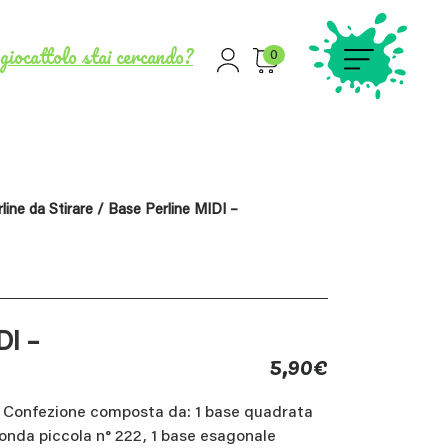
giocattolo stai cercando?
0
line da Stirare
/ Base Perline MIDI –
DI –
5,90
€
– Confezione composta da: 1 base quadrata
tonda piccola n° 222, 1 base esagonale