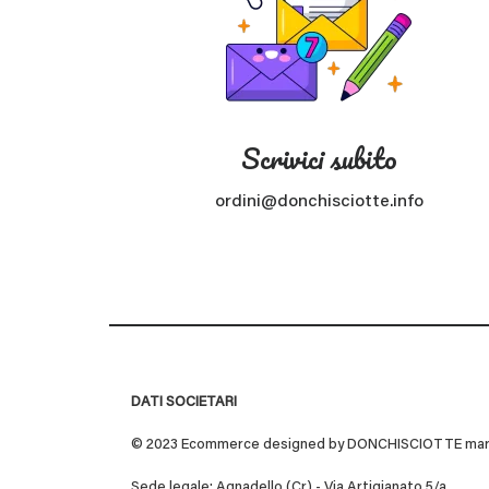
Scrivici subito
ordini@donchisciotte.info
DATI SOCIETARI
© 2023 Ecommerce designed by DONCHISCIOTTE marchio
Sede legale: Agnadello (Cr) - Via Artigianato 5/a