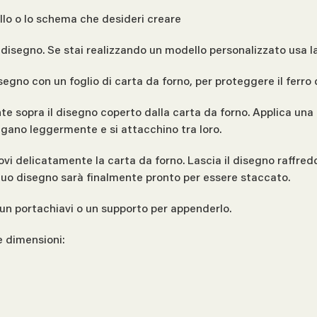
ello o lo schema che desideri creare
l disegno. Se stai realizzando un modello personalizzato usa la
isegno con un foglio di carta da forno, per proteggere il ferro 
nte sopra il disegno coperto dalla carta da forno. Applica una
iolgano leggermente e si attacchino tra loro.
ovi delicatamente la carta da forno. Lascia il disegno raffred
l tuo disegno sarà finalmente pronto per essere staccato.
un portachiavi o un supporto per appenderlo.
e dimensioni: