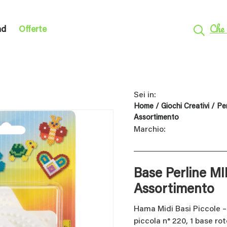
Che 
nd
Offerte
Sei in:
Home
/
Giochi Creativi
/
Per
Assortimento
Marchio:
Base Perline MI
Assortimento
Hama Midi Basi Piccole 
piccola n° 220, 1 base ro