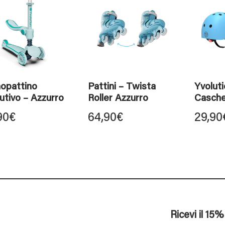
opattino
Pattini – Twista
Yvolut
utivo – Azzurro
Roller Azzurro
Casche
90
€
64,90
€
29,90
Ricevi il 15