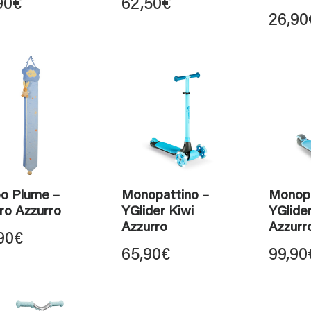
90
€
62,50
€
26,90
oo Plume –
Monopattino –
Monopa
ro Azzurro
YGlider Kiwi
YGlide
Azzurro
Azzurr
90
€
65,90
€
99,90