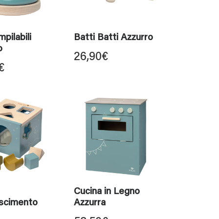
mpilabili
Batti Batti Azzurro
o
26,90
€
€
Cucina in Legno
scimento
Azzurra