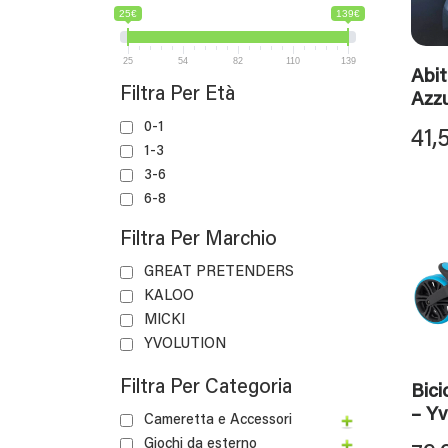
25€
139€
25
54
82
110
139
Abit
Filtra Per Età
Azz
0-1
41,
1-3
3-6
6-8
Filtra Per Marchio
GREAT PRETENDERS
KALOO
MICKI
YVOLUTION
Filtra Per Categoria
Bici
– Yv
Cameretta e Accessori
Giochi da esterno