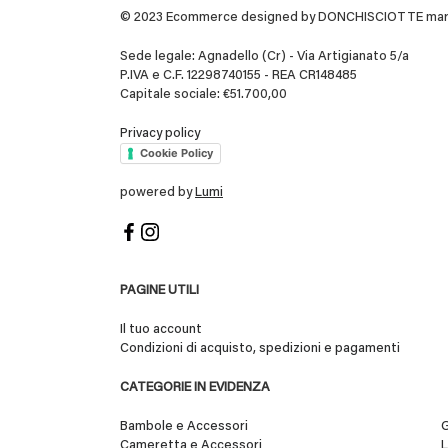
© 2023 Ecommerce designed by DONCHISCIOTTE marchio
Sede legale: Agnadello (Cr) - Via Artigianato 5/a
P.IVA e C.F. 12298740155 - REA CR148485
Capitale sociale: €51.700,00
Privacy policy
Cookie Policy
powered by
Lumi
PAGINE UTILI
Il tuo account
Condizioni di acquisto, spedizioni e pagamenti
CATEGORIE IN EVIDENZA
Bambole e Accessori
G
Cameretta e Accessori
L