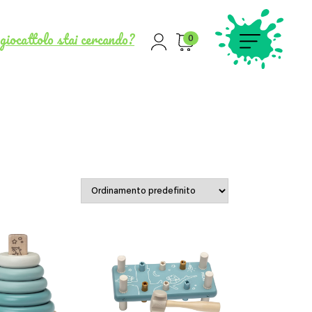
giocattolo stai cercando?
0