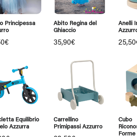
o Principessa
Abito Regina del
Anelli I
urro
Ghiaccio
Azzurr
50
€
35,90
€
25,50
cletta Equilibrio
Carrellino
Cubo
elo Azzurra
Primipassi Azzurro
Ricono
Forme