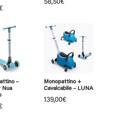
58,50
€
€
ttino –
Monopattino +
r Nua
Cavalcabile – LUNA
o
139,00
€
€