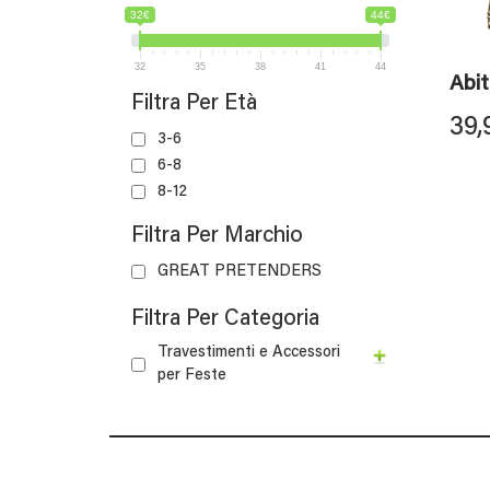
32€
44€
32
35
38
41
44
Abit
Filtra Per Età
39,
3-6
6-8
8-12
Filtra Per Marchio
GREAT PRETENDERS
Filtra Per Categoria
Travestimenti e Accessori
per Feste