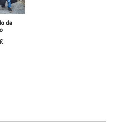
lo da
o
€