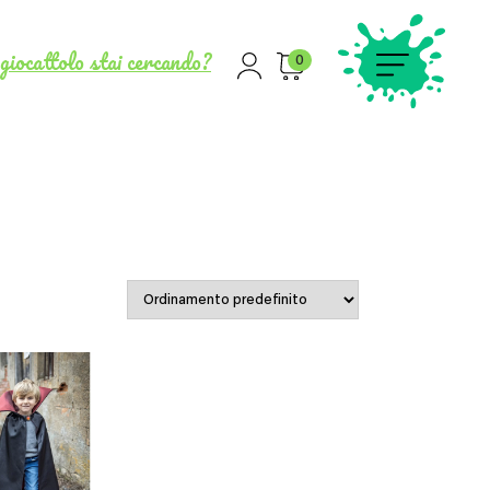
giocattolo stai cercando?
0