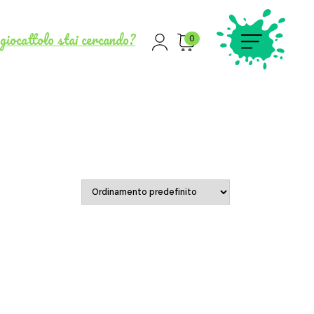
giocattolo stai cercando?
0