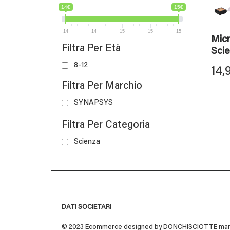
14€
15€
14
14
15
15
15
Mic
Filtra Per Età
Scie
8-12
14,
Filtra Per Marchio
SYNAPSYS
Filtra Per Categoria
Scienza
DATI SOCIETARI
© 2023 Ecommerce designed by DONCHISCIOTTE marchio