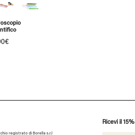
roscopio
ntifico
90
€
Ricevi il 15
 registrato di Borella s.r.l