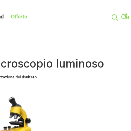
Che 
nd
Offerte
croscopio luminoso
zzazione del risultato