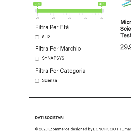
29€
30€
29
29
30
30
30
Mic
Filtra Per Età
Scie
Tes
8-12
29,
Filtra Per Marchio
SYNAPSYS
Filtra Per Categoria
Scienza
DATI SOCIETARI
© 2023 Ecommerce designed by DONCHISCIOTTE marchio