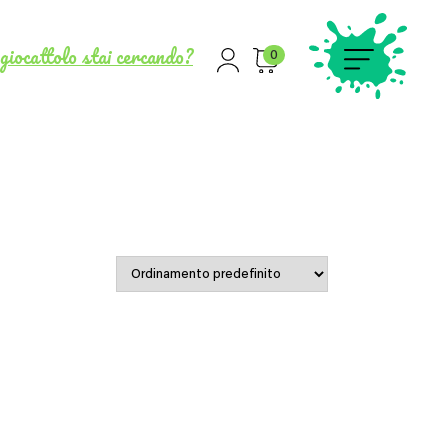
giocattolo stai cercando?
0