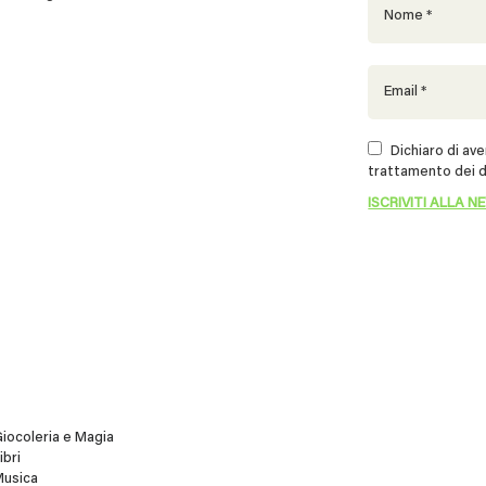
Dichiaro di aver
trattamento dei d
iocoleria e Magia
ibri
Musica