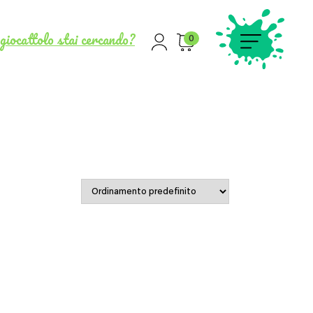
giocattolo stai cercando?
0