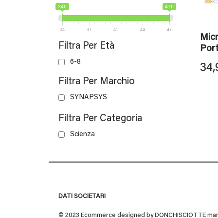
34€
47€
34
37
41
44
47
Mic
Filtra Per Età
Port
6-8
34,
Filtra Per Marchio
SYNAPSYS
Filtra Per Categoria
Scienza
DATI SOCIETARI
© 2023 Ecommerce designed by DONCHISCIOTTE marchio