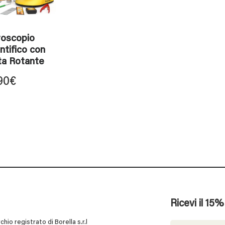
roscopio
ntifico con
ta Rotante
90
€
Ricevi il 15
 registrato di Borella s.r.l