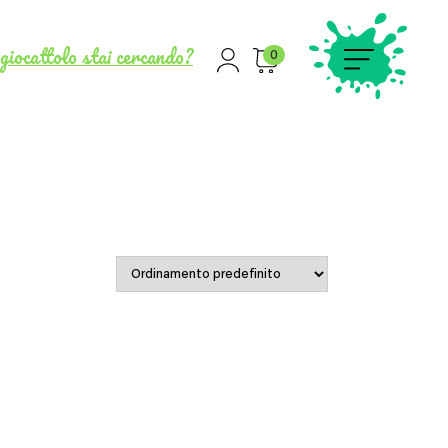
giocattolo stai cercando?
0