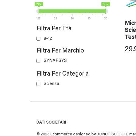
29€
30€
29
29
30
30
30
Mic
Filtra Per Età
Scie
Tes
8-12
29,
Filtra Per Marchio
SYNAPSYS
Filtra Per Categoria
Scienza
DATI SOCIETARI
© 2023 Ecommerce designed by DONCHISCIOTTE marchio