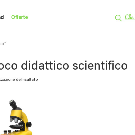
Che 
nd
Offerte
ico”
oco didattico scientifico
zzazione del risultato