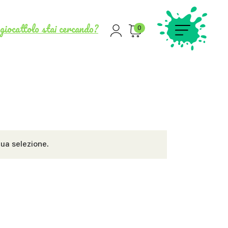
giocattolo stai cercando?
0
ua selezione.