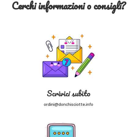
Cerchi informazioni o consigli?
Scrivici subito
ordini@donchisciotte.info