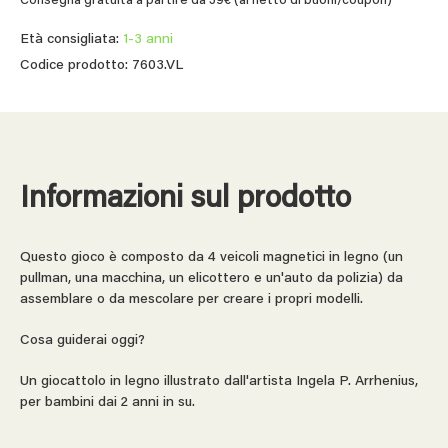
Consegna gratuita a partire da 39€ (al netto di buoni/coupon)
Età consigliata:
1-3 anni
Codice prodotto: 7603.VL
Informazioni sul prodotto
Questo gioco è composto da 4 veicoli magnetici in legno (un
pullman, una macchina, un elicottero e un'auto da polizia) da
assemblare o da mescolare per creare i propri modelli.
Cosa guiderai oggi?
Un giocattolo in legno illustrato dall'artista Ingela P. Arrhenius,
per bambini dai 2 anni in su.