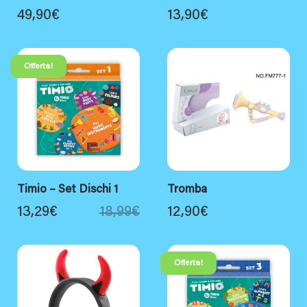
49,90
€
13,90
€
Offerta!
Timio – Set Dischi 1
Tromba
13,29
€
18,99
€
12,90
€
Offerta!