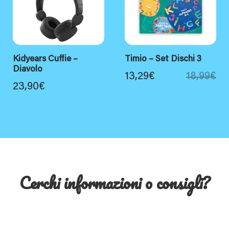
Kidyears Cuffie –
Timio – Set Dischi 3
Diavolo
13,29
€
18,99
€
23,90
€
Cerchi informazioni o consigli?