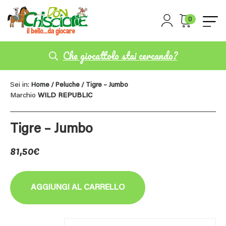
0
Che giocattolo stai cercando?
Sei in:
Home
/
Peluche
/ Tigre – Jumbo
Marchio
WILD REPUBLIC
Tigre – Jumbo
81,50
€
AGGIUNGI AL CARRELLO