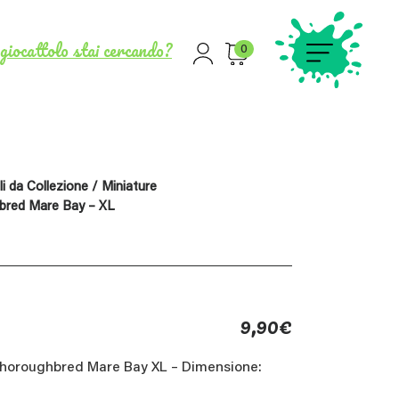
giocattolo stai cercando?
0
i da Collezione
/
Miniature
bred Mare Bay – XL
9,90
€
Thoroughbred Mare Bay XL – Dimensione: