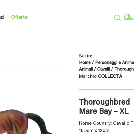
Che 
nd
Offerte
Sei in:
Home
/
Personaggi e Animal
Animali
/
Cavalli
/ Thorough
Marchio
COLLECTA
Thoroughbred
Mare Bay – XL
Horse Country: Cavallo 
16.5cm x 12cm