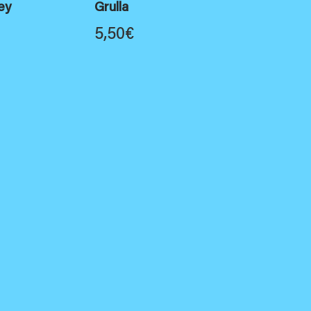
ey
Grulla
5,50
€