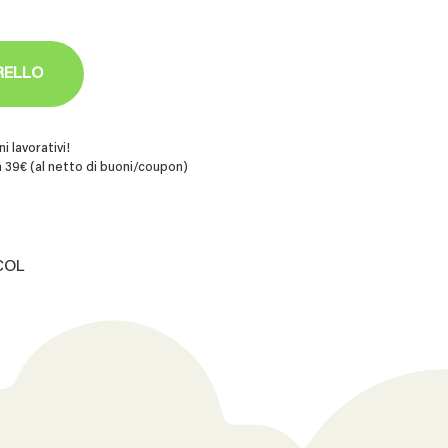
RELLO
i lavorativi!
 39€ (al netto di buoni/coupon)
.COL