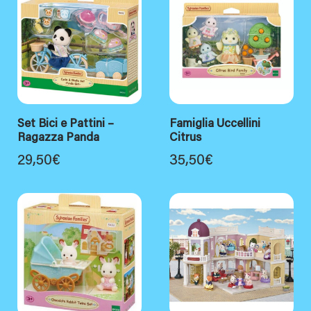
Set Bici e Pattini –
Famiglia Uccellini
Ragazza Panda
Citrus
29,50
€
35,50
€