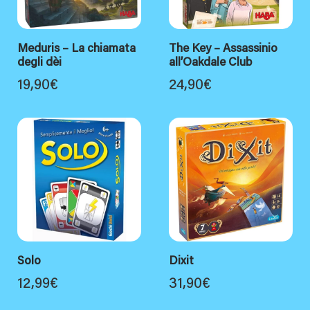
Meduris – La chiamata
The Key – Assassinio
degli dèi
all’Oakdale Club
19,90
€
24,90
€
Solo
Dixit
12,99
€
31,90
€