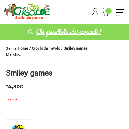
0
Che giocattolo stai cercando?
Sei in:
Home
/
Giochi da Tavolo
/ Smiley games
Marchio:
Smiley games
14,90
€
Esaurito