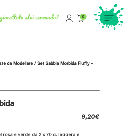
giocattolo stai cercando?
0
ste da Modellare
/ Set Sabbia Morbida Fluffy –
bida
9,20
€
 rosa e verde da 2 x 70 g, leggera e