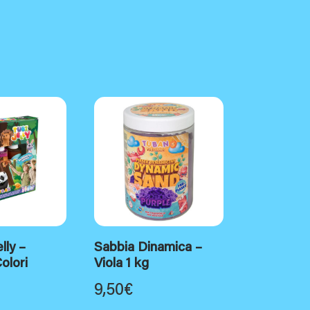
lly –
Sabbia Dinamica –
olori
Viola 1 kg
9,50
€