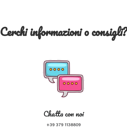
Cerchi informazioni o consigli
Chatta con noi
+39 379 1138809