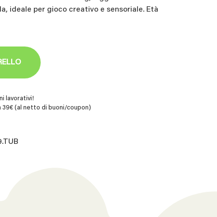
la, ideale per gioco creativo e sensoriale. Età
RELLO
i lavorativi!
 39€ (al netto di buoni/coupon)
9.TUB