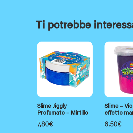
Ti potrebbe interess
Slime Jiggly
Slime – Vio
Profumato – Mirtillo
effetto m
7,80
€
6,50
€