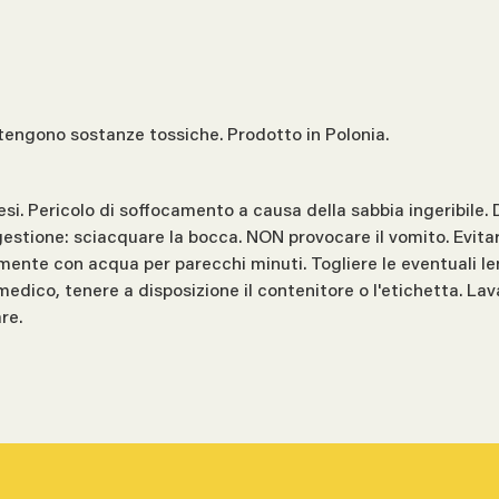
ntengono sostanze tossiche. Prodotto in Polonia.
si. Pericolo di soffocamento a causa della sabbia ingeribile. D
estione: sciacquare la bocca. NON provocare il vomito. Evitare
ente con acqua per parecchi minuti. Togliere le eventuali len
medico, tenere a disposizione il contenitore o l'etichetta. La
re.