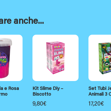
are anche...
la e Rosa
Kit Slime Diy –
Set Tubi Je
armo
Biscotto
Animali 3 C
9,80
€
17,20
€