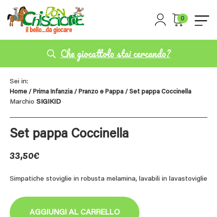
0
Che giocattolo stai cercando?
Sei in:
Home
/
Prima Infanzia
/
Pranzo e Pappa
/ Set pappa Coccinella
Marchio
SIGIKID
Set pappa Coccinella
33,50
€
Simpatiche stoviglie in robusta melamina, lavabili in lavastoviglie
AGGIUNGI AL CARRELLO