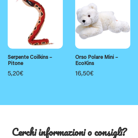
Serpente Coilkins –
Orso Polare Mini –
Pitone
EcoKins
5,20
€
16,50
€
Cerchi informazioni o consigli?