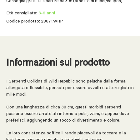
Consegna gratuita a partire da 39€ (al netto di buoni/coupon)
Età consigliata:
3-6 anni
Codice prodotto: 28671.WRP
Informazioni sul prodotto
I Serpenti Coilkins di Wild Republic sono peluche dalla forma
allungata e flessibile, pensati per essere avvolti e attorcigliati in
mille modi.
Con una lunghezza di circa 30 cm, questi morbidi serpenti
possono essere arrotolati intorno a polsi, zaini, o appesi dove
preferisci, aggiungendo un tocco di divertimento e colore.
La loro consistenza soffice li rende piacevoli da toccare e la
loro forma sinuosa stimola la creatività nel gioco.