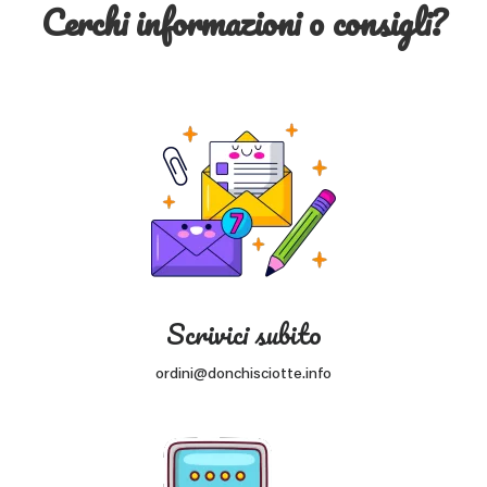
Cerchi informazioni o consigli?
Scrivici subito
ordini@donchisciotte.info