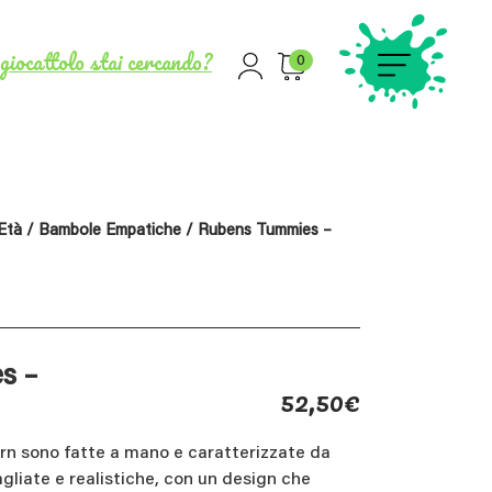
giocattolo stai cercando?
0
 Età
/
Bambole Empatiche
/ Rubens Tummies –
s –
52,50
€
rn sono fatte a mano e caratterizzate da
agliate e realistiche, con un design che