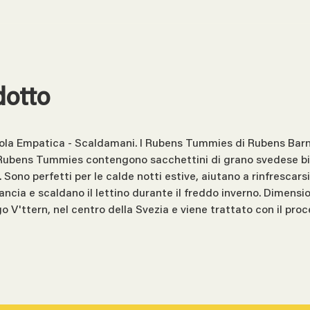
dotto
la Empatica - Scaldamani. I Rubens Tummies di Rubens Barn s
! Rubens Tummies contengono sacchettini di grano svedese bio
Sono perfetti per le calde notti estive, aiutano a rinfrescarsi
ancia e scaldano il lettino durante il freddo inverno. Dimensione
ago V'ttern, nel centro della Svezia e viene trattato con il p