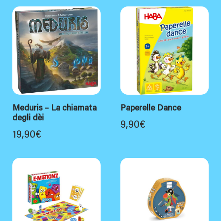
Meduris – La chiamata
Paperelle Dance
degli dèi
9,90
€
19,90
€