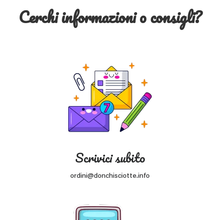
Cerchi informazioni o consigli?
Scrivici subito
ordini@donchisciotte.info