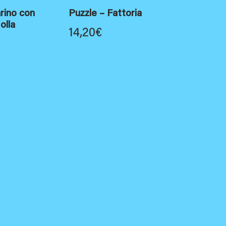
ino con
Puzzle – Fattoria
olla
14,20
€