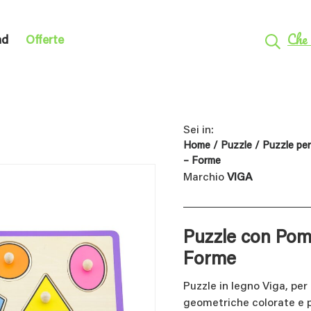
Che 
nd
Offerte
Sei in:
Home
/
Puzzle
/
Puzzle per 
– Forme
Marchio
VIGA
Puzzle con Pome
Forme
Puzzle in legno Viga, per
geometriche colorate e po