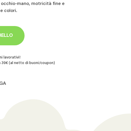
 occhio-mano, motricità fine e
 colori.
RELLO
i lavorativi!
 39€ (al netto di buoni/coupon)
VGA