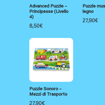
Advanced Puzzle –
Puzzle musi
Principesse (Livello
legno
4)
27,90
€
8,50
€
Puzzle Sonoro –
Mezzi di Trasporto
27,90
€