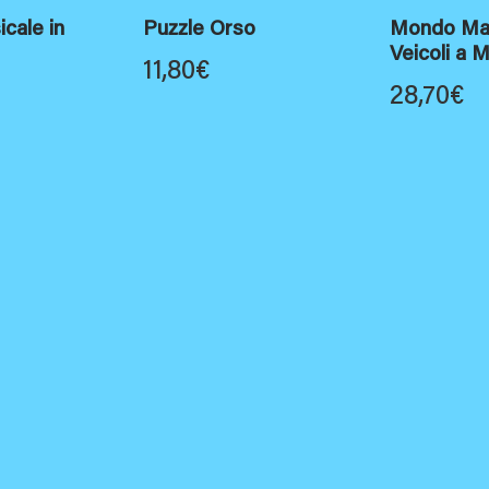
cale in
Puzzle Orso
Mondo Mar
Veicoli a M
11,80
€
28,70
€