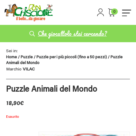
0
Che giocattolo stai cercando?
Sei in:
Home
/
Puzzle
/
Puzzle per i più piccoli (fino a 50 pezzi)
/ Puzzle
Animali del Mondo
Marchio
VILAC
Puzzle Animali del Mondo
18,90
€
Esaurito