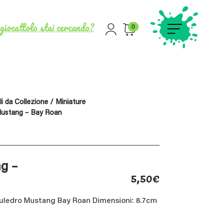
giocattolo stai cercando?
0
i da Collezione
/
Miniature
Mustang – Bay Roan
g –
5,50
€
Puledro Mustang Bay Roan Dimensioni: 8.7cm