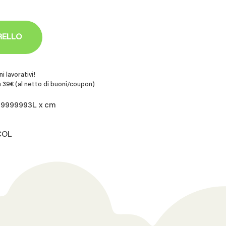
RELLO
i lavorativi!
 39€ (al netto di buoni/coupon)
99999993L x cm
COL