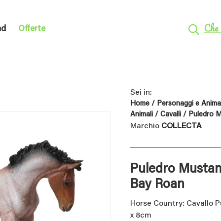
Che 
nd
Offerte
Sei in:
Home
/
Personaggi e Animal
Animali
/
Cavalli
/ Puledro 
Marchio
COLLECTA
Puledro Mustan
Bay Roan
Horse Country: Cavallo 
x 8cm