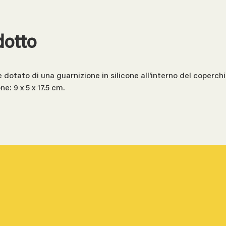
dotto
dotato di una guarnizione in silicone all'interno del coperchio
e: 9 x 5 x 17.5 cm.