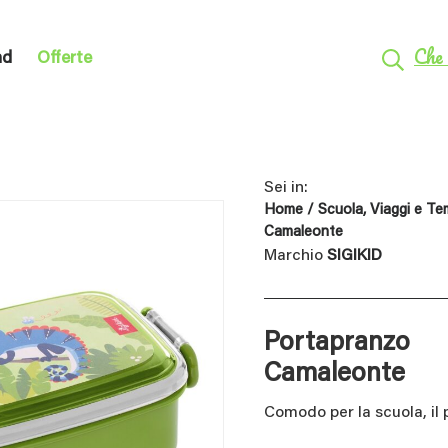
Che 
nd
Offerte
Sei in:
Home
/
Scuola, Viaggi e T
Camaleonte
Marchio
SIGIKID
Portapranzo
Camaleonte
Comodo per la scuola, il p