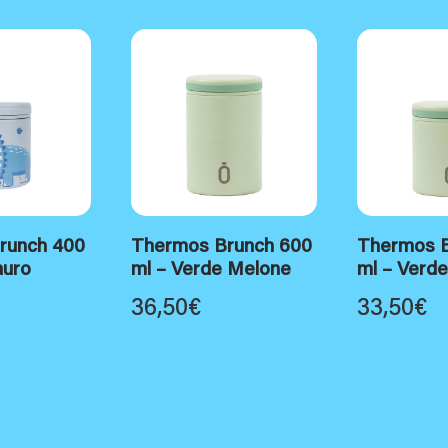
runch 400
Thermos Brunch 600
Thermos B
auro
ml – Verde Melone
ml – Verd
36,50
€
33,50
€