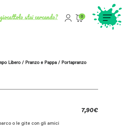
giocattolo stai cercando?
0
empo Libero
/
Pranzo e Pappa
/ Portapranzo
7,90
€
arco o le gite con gli amici