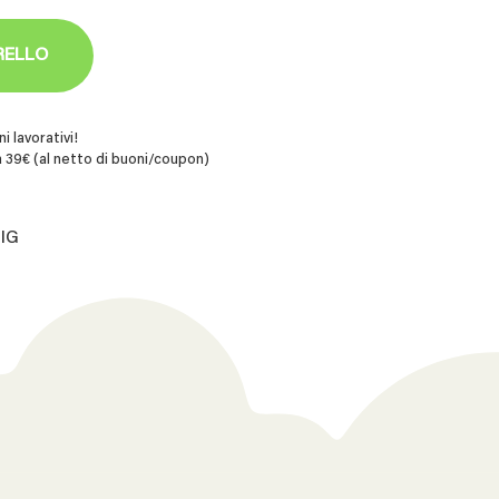
RELLO
i lavorativi!
 39€ (al netto di buoni/coupon)
SIG