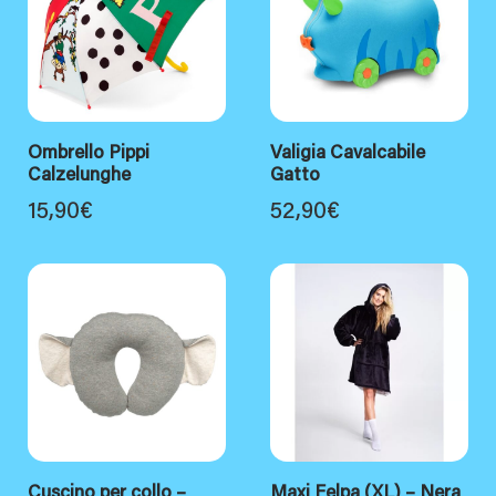
Ombrello Pippi
Valigia Cavalcabile
Calzelunghe
Gatto
15,90
€
52,90
€
Cuscino per collo –
Maxi Felpa (XL) – Nera