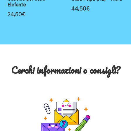
Elefante
44,50
€
24,50
€
Cerchi informazioni o consigli?