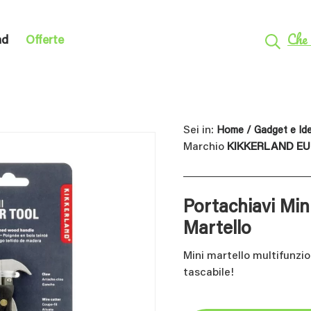
Che 
nd
Offerte
Sei in:
Home
/
Gadget e Id
Marchio
KIKKERLAND E
Portachiavi Min
Martello
Mini martello multifunzio
tascabile!