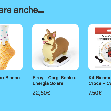
are anche...
no Bianco
Elroy – Corgi Reale a
Kit Ricam
Energia Solare
Croce – Co
22,50
€
7,50
€