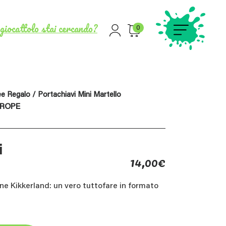
giocattolo stai cercando?
0
ee Regalo
/ Portachiavi Mini Martello
UROPE
i
14,00
€
ne Kikkerland: un vero tuttofare in formato