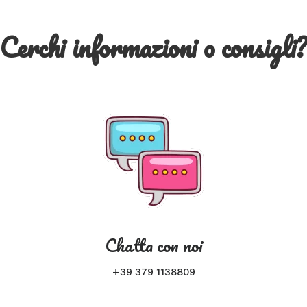
Cerchi informazioni o consigli
Chatta con noi
+39 379 1138809