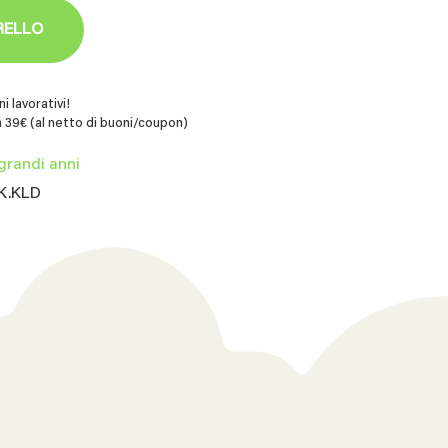
RELLO
i lavorativi!
 39€ (al netto di buoni/coupon)
 grandi anni
BK.KLD