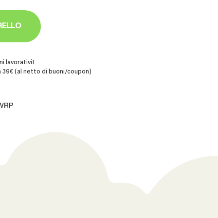
RELLO
i lavorativi!
 39€ (al netto di buoni/coupon)
.WRP