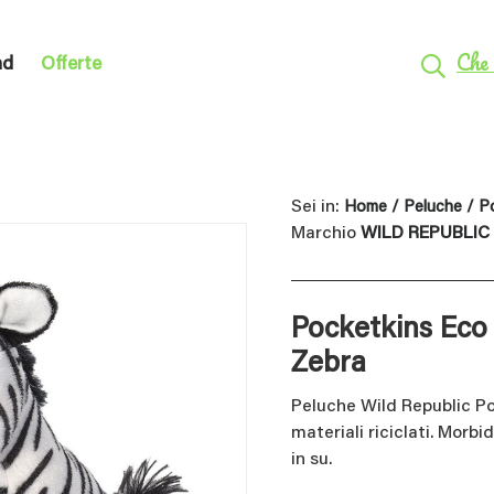
Che 
nd
Offerte
Sei in:
Home
/
Peluche
/ Po
Marchio
WILD REPUBLIC
Pocketkins Eco
Zebra
Peluche Wild Republic Po
materiali riciclati. Morbi
in su.