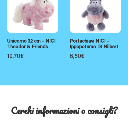
Unicorno 32 cm – NICI
Portachiavi NICI –
Theodor & Friends
Ippopotamo DJ Nilbert
19,70
€
6,50
€
Cerchi informazioni o consigli?