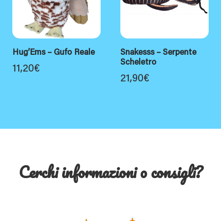
Hug’Ems – Gufo Reale
Snakesss – Serpente
Scheletro
11,20
€
21,90
€
Cerchi informazioni o consigli?