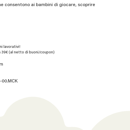
che consentono ai bambini di giocare, scoprire
i lavorativi!
 39€ (al netto di buoni/coupon)
cm
1-00.MCK