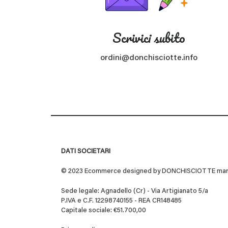
Scrivici subito
ordini@donchisciotte.info
DATI SOCIETARI
© 2023 Ecommerce designed by DONCHISCIOTTE marchio
Sede legale: Agnadello (Cr) - Via Artigianato 5/a
P.IVA e C.F. 12298740155 - REA CR148485
Capitale sociale: €51.700,00