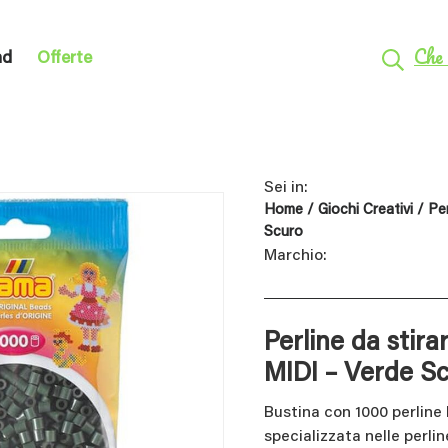
Che 
nd
Offerte
Sei in:
Home
/
Giochi Creativi
/
Per
Scuro
Marchio:
Perline da stira
MIDI – Verde S
Bustina con 1000 perlin
specializzata nelle perlin