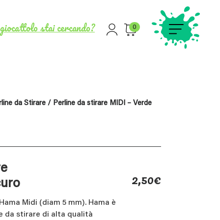
giocattolo stai cercando?
0
line da Stirare
/ Perline da stirare MIDI – Verde
re
2,50
€
curo
e Hama Midi (diam 5 mm). Hama è
e da stirare di alta qualità