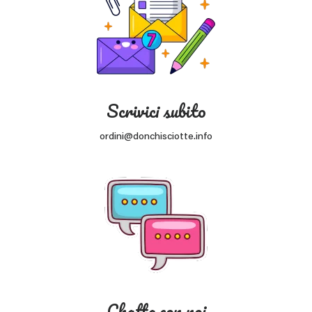
Scrivici subito
ordini@donchisciotte.info
Chatta con noi