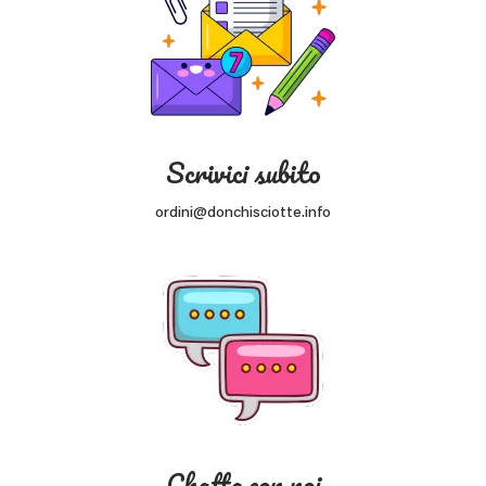
Scrivici subito
ordini@donchisciotte.info
Chatta con noi