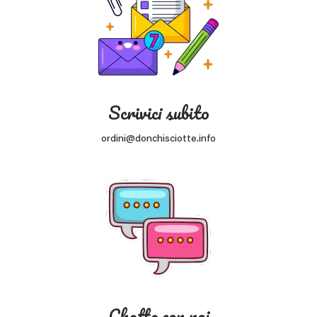
Scrivici subito
ordini@donchisciotte.info
Chatta con noi