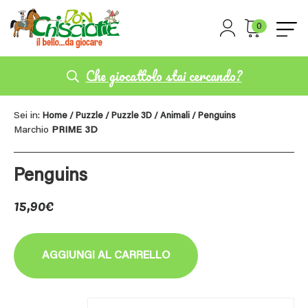
0
Che giocattolo stai cercando?
Sei in:
Home
/
Puzzle
/
Puzzle 3D
/
Animali
/ Penguins
Marchio
PRIME 3D
Penguins
15,90
€
AGGIUNGI AL CARRELLO