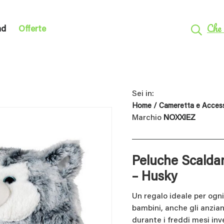
Che 
nd
Offerte
Sei in:
Home
/
Cameretta e Access
Marchio
NOXXIEZ
Peluche Scalda
– Husky
Un regalo ideale per ogn
bambini, anche gli anzian
durante i freddi mesi inve