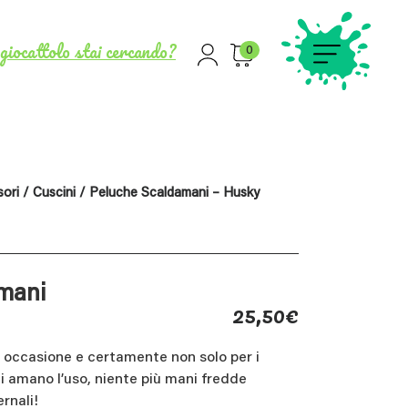
giocattolo stai cercando?
0
ori
/
Cuscini
/ Peluche Scaldamani – Husky
mani
25,50
€
i occasione e certamente non solo per i
i amano l’uso, niente più mani fredde
rnali!