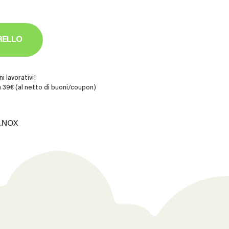
RELLO
i lavorativi!
 39€ (al netto di buoni/coupon)
2.NOX