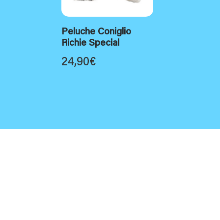
Peluche Coniglio
Richie Special
24,90
€