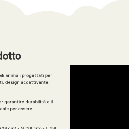
dotto
li animali progettati per
ti, design accattivante,
 garantire durabilità e il
deale per essere
(28 cm) - M (38 cm) - L (58