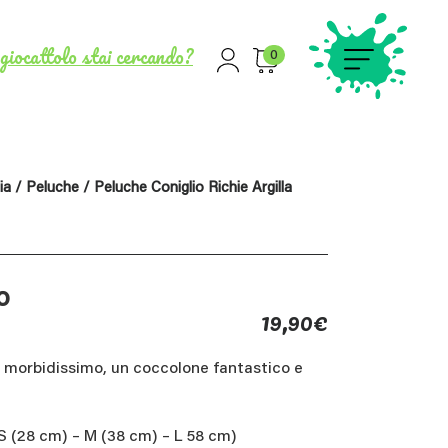
giocattolo stai cercando?
0
ia
/
Peluche
/ Peluche Coniglio Richie Argilla
o
19,90
€
 è morbidissimo, un coccolone fantastico e
 S (28 cm) – M (38 cm) – L 58 cm)