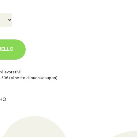
RELLO
i lavorativi!
 39€ (al netto di buoni/coupon)
HHO