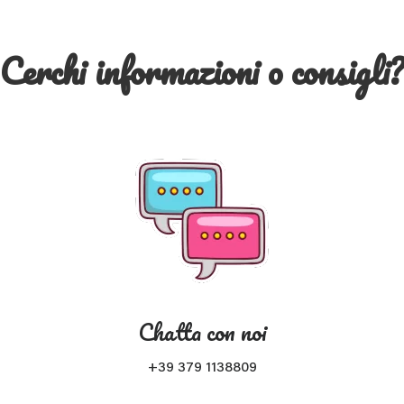
Cerchi informazioni o consigli
Chatta con noi
+39 379 1138809