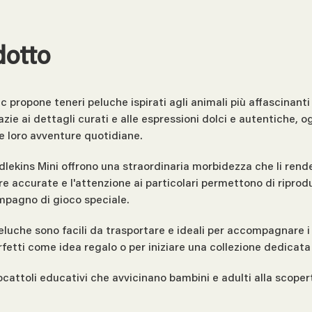
dotto
c propone teneri peluche ispirati agli animali più affascinant
ie ai dettagli curati e alle espressioni dolci e autentiche, og
e loro avventure quotidiane.
uddlekins Mini offrono una straordinaria morbidezza che li rend
ture accurate e l'attenzione ai particolari permettono di ripro
mpagno di gioco speciale.
luche sono facili da trasportare e ideali per accompagnare i
rfetti come idea regalo o per iniziare una collezione dedicata
iocattoli educativi che avvicinano bambini e adulti alla scop