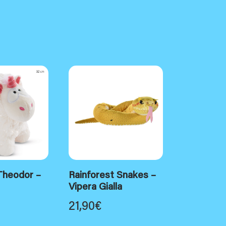
Theodor –
Rainforest Snakes –
Vipera Gialla
21,90
€