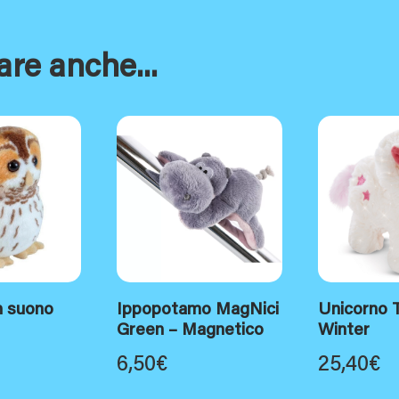
are anche...
n suono
Ippopotamo MagNici
Unicorno 
Green – Magnetico
Winter
6,50
€
25,40
€