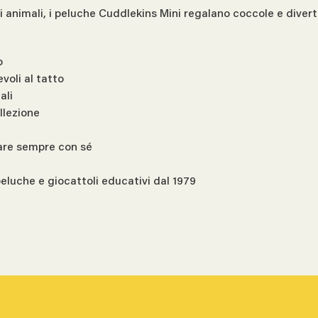
i animali, i peluche Cuddlekins Mini regalano coccole e diverti
o
evoli al tatto
ali
llezione
tare sempre con sé
peluche e giocattoli educativi dal 1979