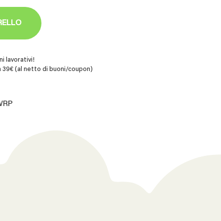
RELLO
i lavorativi!
 39€ (al netto di buoni/coupon)
.WRP