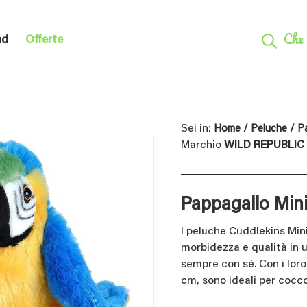
Che 
nd
Offerte
Sei in:
Home
/
Peluche
/ Pa
Marchio
WILD REPUBLIC
Pappagallo Min
I peluche Cuddlekins Min
morbidezza e qualità in 
sempre con sé. Con i loro
cm, sono ideali per cocco