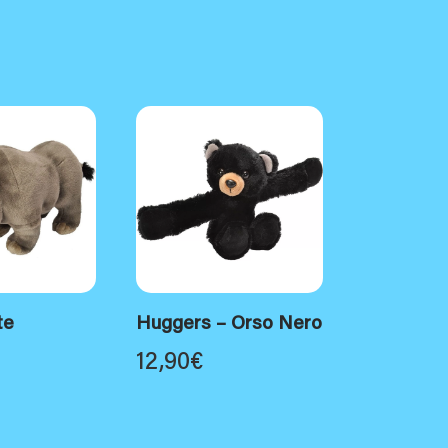
te
Huggers – Orso Nero
12,90
€