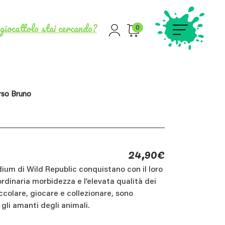
giocattolo stai cercando?
0
rso Bruno
24,90
€
ium di Wild Republic conquistano con il loro
ordinaria morbidezza e l’elevata qualità dei
occolare, giocare e collezionare, sono
 gli amanti degli animali.