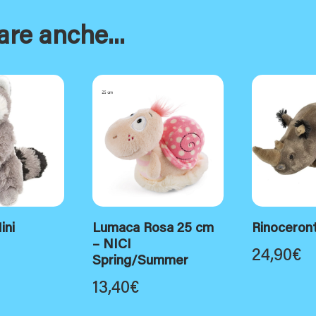
are anche...
ini
Lumaca Rosa 25 cm
Rinoceron
– NICI
24,90
€
Spring/Summer
13,40
€