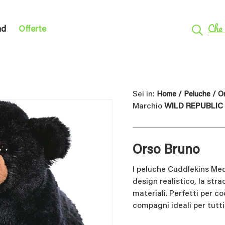
Che 
nd
Offerte
Sei in:
Home
/
Peluche
/ O
Marchio
WILD REPUBLIC
Orso Bruno
I peluche Cuddlekins Med
design realistico, la stra
materiali. Perfetti per c
compagni ideali per tutti