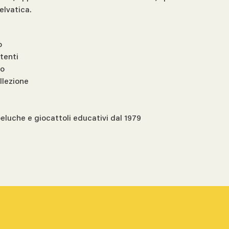
elvatica.
o
stenti
co
llezione
peluche e giocattoli educativi dal 1979