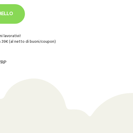
RELLO
i lavorativi!
 39€ (al netto di buoni/coupon)
WRP