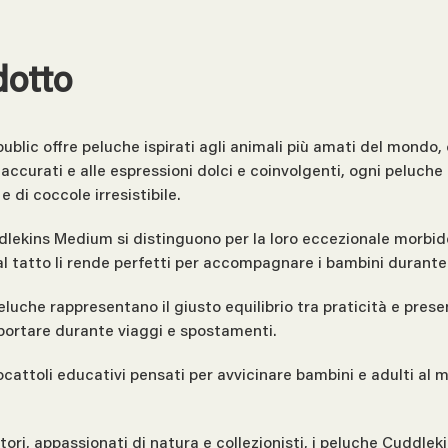
dotto
blic offre peluche ispirati agli animali più amati del mondo, 
 accurati e alle espressioni dolci e coinvolgenti, ogni peluche
di coccole irresistibile.
uddlekins Medium si distinguono per la loro eccezionale morbide
al tatto li rende perfetti per accompagnare i bambini durante i
luche rappresentano il giusto equilibrio tra praticità e pre
portare durante viaggi e spostamenti.
iocattoli educativi pensati per avvicinare bambini e adulti al
atori, appassionati di natura e collezionisti, i peluche Cuddl