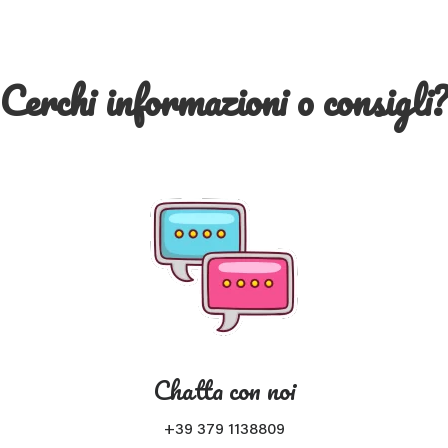
Cerchi informazioni o consigli
Chatta con noi
+39 379 1138809