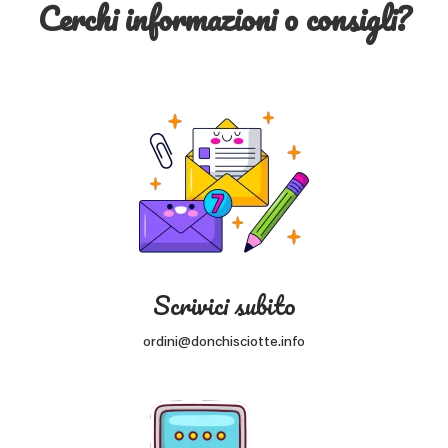
Cerchi informazioni o consigli?
Scrivici subito
ordini@donchisciotte.info