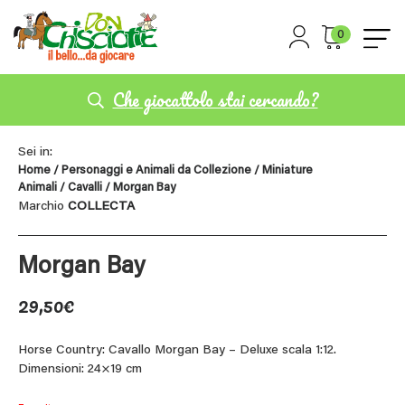
0
Che giocattolo stai cercando?
Sei in:
Home
/
Personaggi e Animali da Collezione
/
Miniature
Animali
/
Cavalli
/ Morgan Bay
Marchio
COLLECTA
Morgan Bay
29,50
€
Horse Country: Cavallo Morgan Bay – Deluxe scala 1:12.
Dimensioni: 24×19 cm